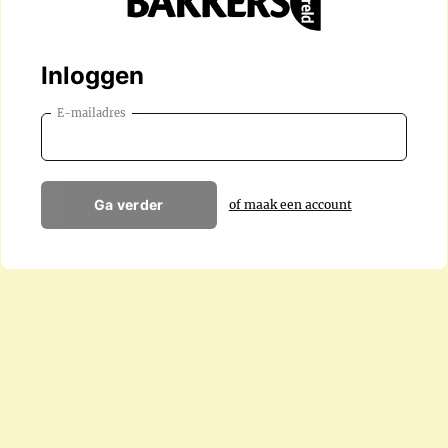
Inloggen
E-mailadres
Ga verder
of maak een account