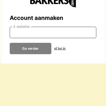
Account aanmaken
E-mailadres
Ga verder
of log in