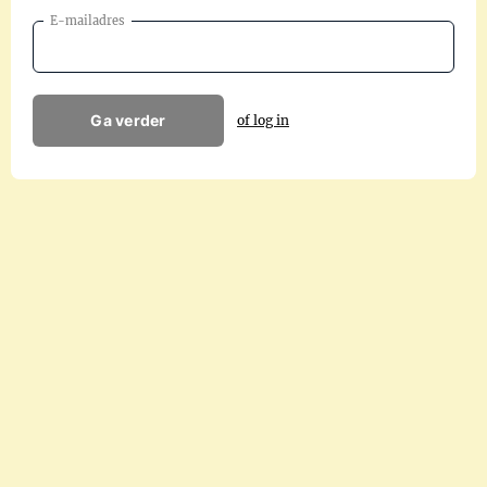
E-mailadres
Ga verder
of log in