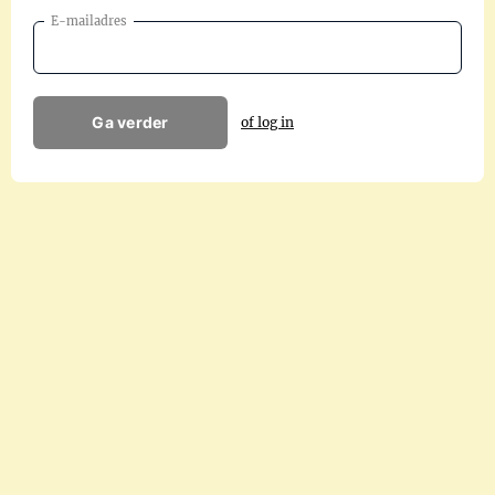
E-mailadres
Ga verder
of log in