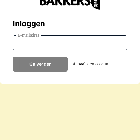
Inloggen
E-mailadres
Ga verder
of maak een account