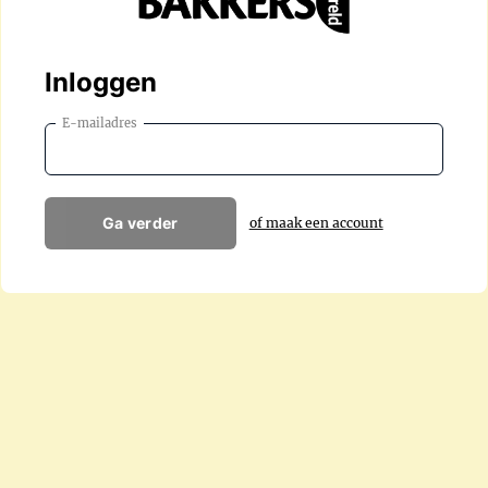
Inloggen
E-mailadres
Ga verder
of maak een account