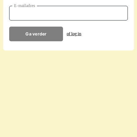
E-mailadres
Ga verder
of log in