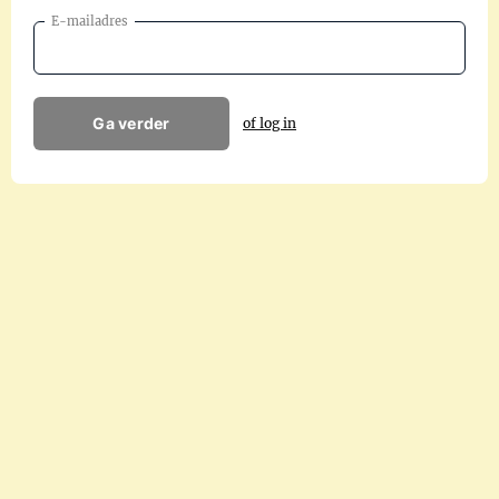
E-mailadres
Ga verder
of log in