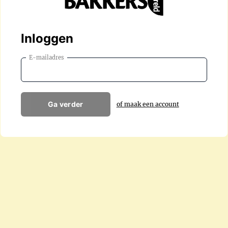
Inloggen
E-mailadres
Ga verder
of maak een account