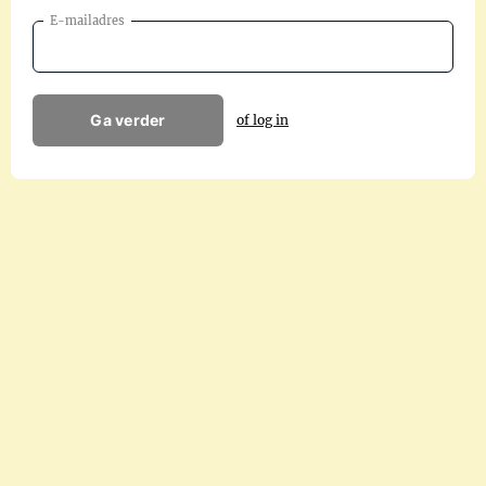
E-mailadres
Ga verder
of log in