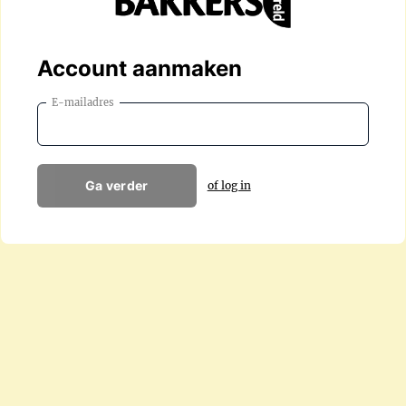
Account aanmaken
E-mailadres
Ga verder
of log in