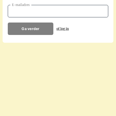
E-mailadres
Ga verder
of log in