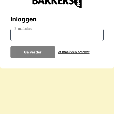
Inloggen
E-mailadres
Ga verder
of maak een account