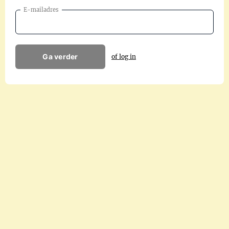
E-mailadres
Ga verder
of log in