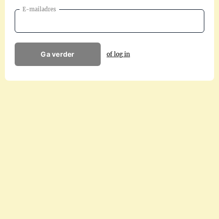
E-mailadres
Ga verder
of log in