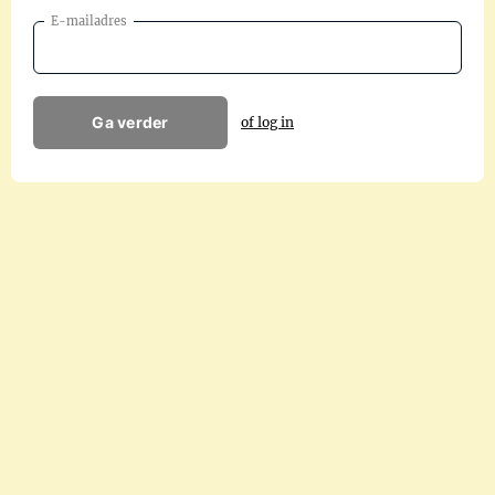
E-mailadres
Ga verder
of log in