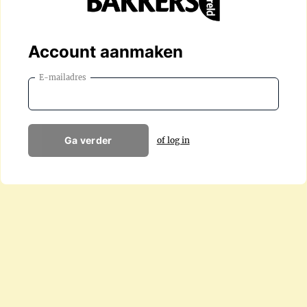
Account aanmaken
E-mailadres
Ga verder
of log in