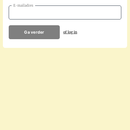
E-mailadres
Ga verder
of log in