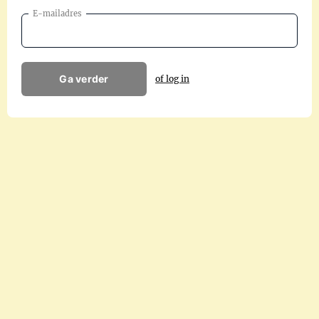
E-mailadres
Ga verder
of log in