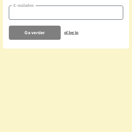
E-mailadres
Ga verder
of log in