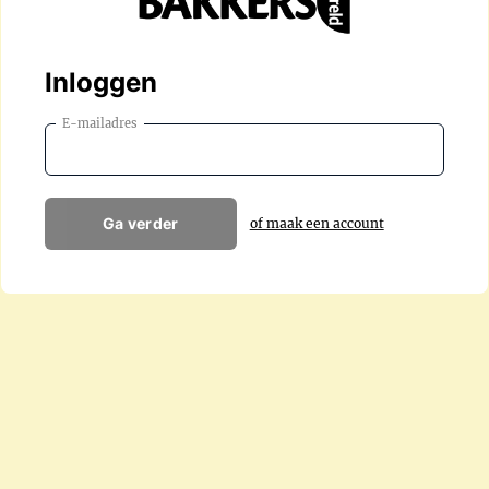
Inloggen
E-mailadres
Ga verder
of maak een account