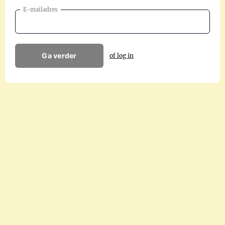
E-mailadres
Ga verder
of log in