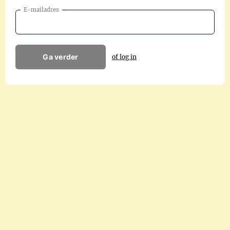
E-mailadres
Ga verder
of log in