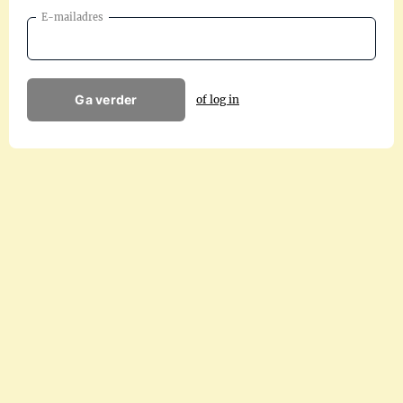
E-mailadres
Ga verder
of log in