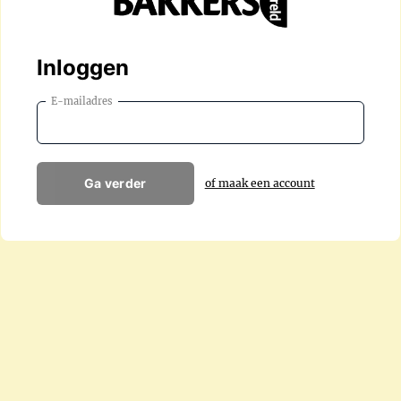
Inloggen
E-mailadres
Ga verder
of maak een account