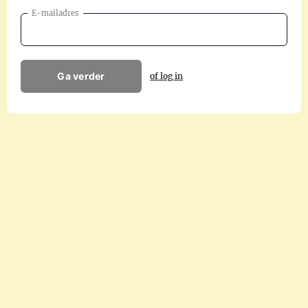
E-mailadres
Ga verder
of log in