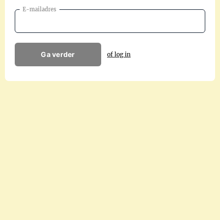
E-mailadres
Ga verder
of log in