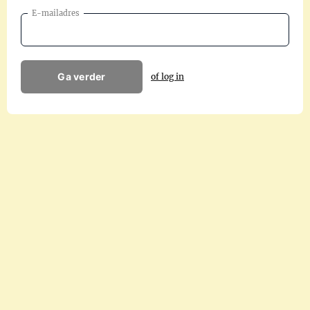
E-mailadres
Ga verder
of log in