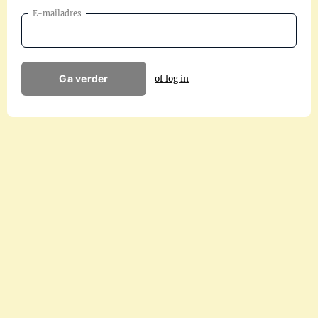
E-mailadres
Ga verder
of log in