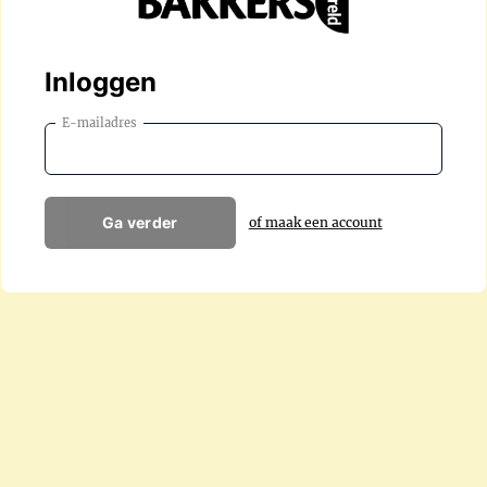
Inloggen
E-mailadres
Ga verder
of maak een account