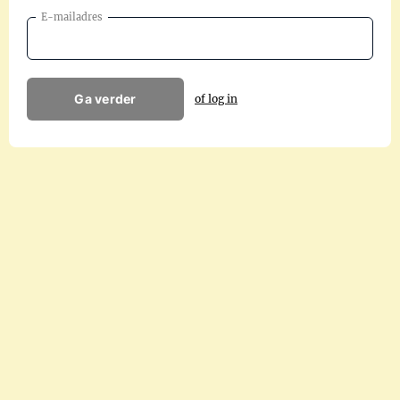
E-mailadres
Ga verder
of log in