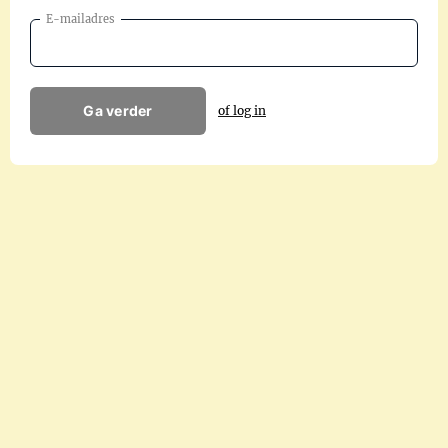
E-mailadres
Ga verder
of log in