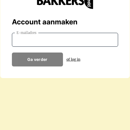
Account aanmaken
E-mailadres
Ga verder
of log in