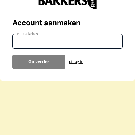
Account aanmaken
E-mailadres
Ga verder
of log in