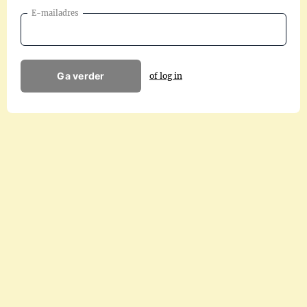
E-mailadres
Ga verder
of log in