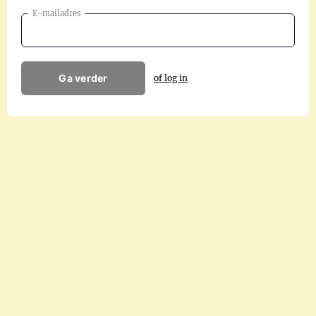
E-mailadres
Ga verder
of log in