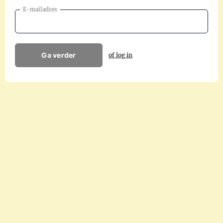
E-mailadres
Ga verder
of log in