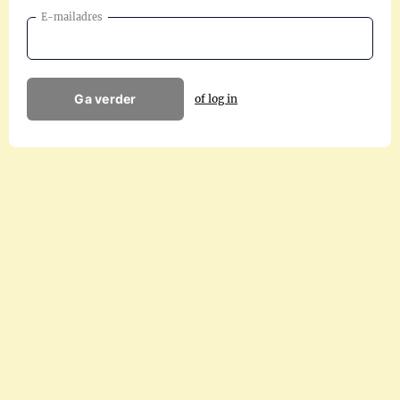
E-mailadres
Ga verder
of log in