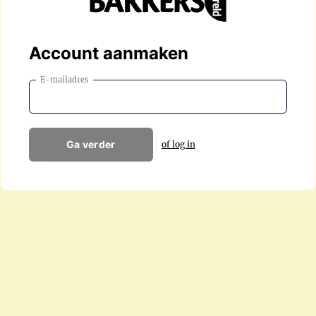
Account aanmaken
E-mailadres
Ga verder
of log in