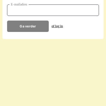
E-mailadres
Ga verder
of log in