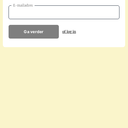
E-mailadres
Ga verder
of log in