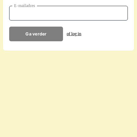
E-mailadres
Ga verder
of log in