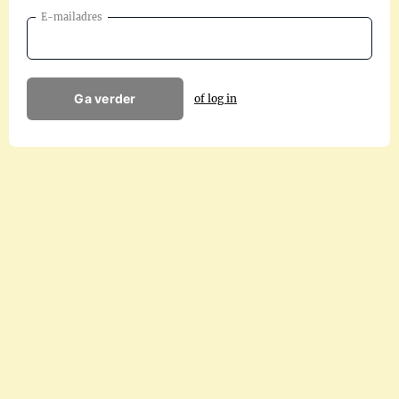
E-mailadres
Ga verder
of log in