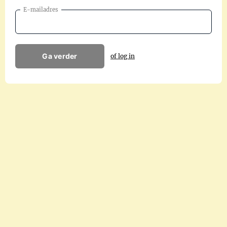
E-mailadres
Ga verder
of log in