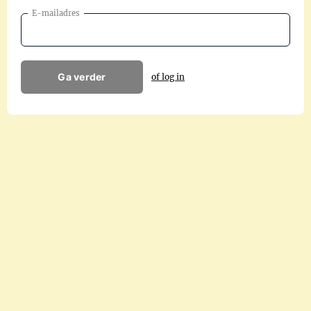
E-mailadres
Ga verder
of log in