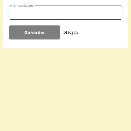
E-mailadres
Ga verder
of log in