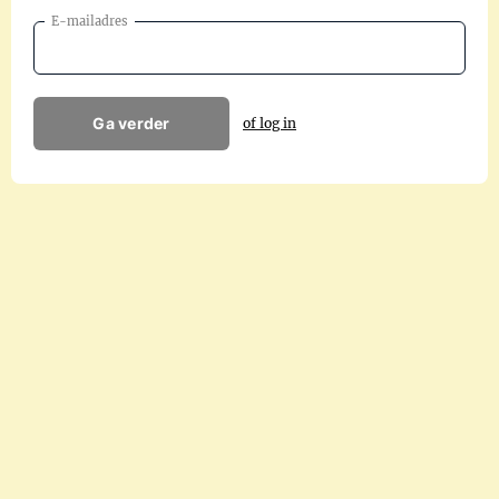
E-mailadres
Ga verder
of log in