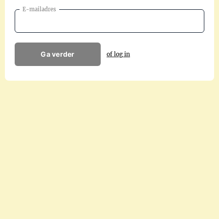
E-mailadres
Ga verder
of log in