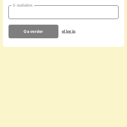
E-mailadres
Ga verder
of log in