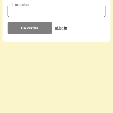
E-mailadres
Ga verder
of log in